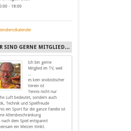
0:00 - 18:00
tendienstkalender
R SIND GERNE MITGLIED…
Ich bin gerne
Ich bin gern
Mitglied im TV, weil
Mitglied im
...
Hohenacker, 
es kein snobistischer
hier all das
Verein ist
finde, was 
Tennis nicht nur
und Freude b
sche Luft bedeutet, sondern auch
Sport und Spiel sowie
tik, Technik und Spielfreude
Geselligkeit und Kameradschaft 
is ein Sport für die ganze Familie ist
unserem Verein sind für
hne Altersbeschränkung
mich ein wesentliches Stück
 nach dem Spiel entspannt
Lebensqualität. Nachdem ich mi
einsam ein Weizen trinkt.
schon vor einiger Zeit vom akti