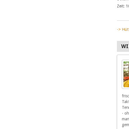
Zeit:
1
-> Hüt
WI
Und wenn mir auch
als Senior die
sportlichen Erfolge
nicht mehr so wichtig
sind, so sind mir doch
die Freunde und
Mitspieler wichtig, vor allen Dingen die,
fri
die mich gelegentlich auch mal gewinnen
Tak
lassen.
Tenn
- o
man
gem