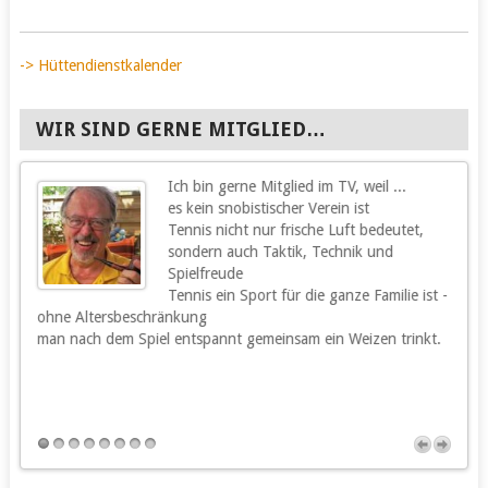
-> Hüttendienstkalender
WIR SIND GERNE MITGLIED…
Ich bin gerne Mitglied im TV, weil ...
g
es kein snobistischer Verein ist
Tennis nicht nur frische Luft bedeutet,
sondern auch Taktik, Technik und
Spielfreude
Tennis ein Sport für die ganze Familie ist -
ohne Altersbeschränkung
m
man nach dem Spiel entspannt gemeinsam ein Weizen trinkt.
m
s
h
u