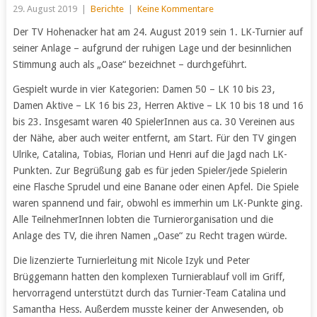
29. August 2019
|
Berichte
|
Keine Kommentare
Der TV Hohenacker hat am 24. August 2019 sein 1. LK-Turnier auf
seiner Anlage – aufgrund der ruhigen Lage und der besinnlichen
Stimmung auch als „Oase“ bezeichnet – durchgeführt.
Gespielt wurde in vier Kategorien: Damen 50 – LK 10 bis 23,
Damen Aktive – LK 16 bis 23, Herren Aktive – LK 10 bis 18 und 16
bis 23. Insgesamt waren 40 SpielerInnen aus ca. 30 Vereinen aus
der Nähe, aber auch weiter entfernt, am Start. Für den TV gingen
Ulrike, Catalina, Tobias, Florian und Henri auf die Jagd nach LK-
Punkten. Zur Begrüßung gab es für jeden Spieler/jede Spielerin
eine Flasche Sprudel und eine Banane oder einen Apfel. Die Spiele
waren spannend und fair, obwohl es immerhin um LK-Punkte ging.
Alle TeilnehmerInnen lobten die Turnierorganisation und die
Anlage des TV, die ihren Namen „Oase“ zu Recht tragen würde.
Die lizenzierte Turnierleitung mit Nicole Izyk und Peter
Brüggemann hatten den komplexen Turnierablauf voll im Griff,
hervorragend unterstützt durch das Turnier-Team Catalina und
Samantha Hess. Außerdem musste keiner der Anwesenden, ob