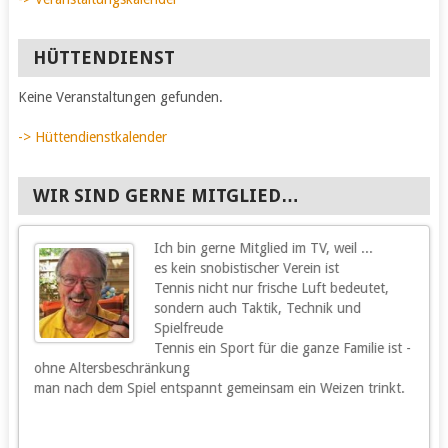
HÜTTENDIENST
Keine Veranstaltungen gefunden.
-> Hüttendienstkalender
WIR SIND GERNE MITGLIED…
Ich bin gerne Mitglied im TV, weil ...
g
es kein snobistischer Verein ist
Tennis nicht nur frische Luft bedeutet,
sondern auch Taktik, Technik und
Spielfreude
Tennis ein Sport für die ganze Familie ist -
ohne Altersbeschränkung
m
man nach dem Spiel entspannt gemeinsam ein Weizen trinkt.
m
s
h
u