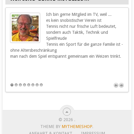
Ich bin gerne Mitglied im TV, weil ...
g
es kein snobistischer Verein ist
Tennis nicht nur frische Luft bedeutet,
sondern auch Taktik, Technik und
Spielfreude
Tennis ein Sport für die ganze Familie ist -
ohne Altersbeschränkung
m
man nach dem Spiel entspannt gemeinsam ein Weizen trinkt.
m
s
h
u
© 2026
.
THEME BY
MYTHEMESHOP
.
ANFAHRT & KONTAKT
IMPRESSUM