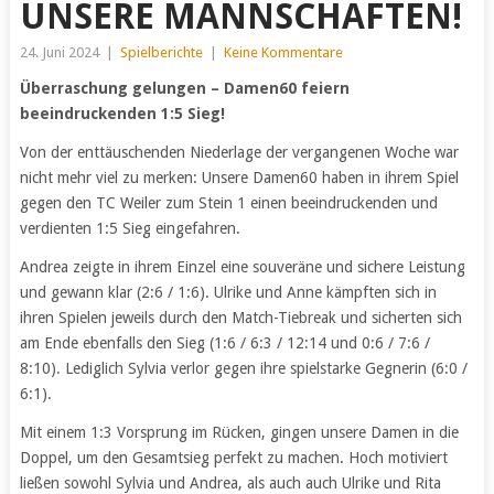
UNSERE MANNSCHAFTEN!
24. Juni 2024
|
Spielberichte
|
Keine Kommentare
Überraschung gelungen – Damen60 feiern
beeindruckenden 1:5 Sieg!
Von der enttäuschenden Niederlage der vergangenen Woche war
nicht mehr viel zu merken: Unsere Damen60 haben in ihrem Spiel
gegen den TC Weiler zum Stein 1 einen beeindruckenden und
verdienten 1:5 Sieg eingefahren.
Andrea zeigte in ihrem Einzel eine souveräne und sichere Leistung
und gewann klar (2:6 / 1:6). Ulrike und Anne kämpften sich in
ihren Spielen jeweils durch den Match-Tiebreak und sicherten sich
am Ende ebenfalls den Sieg (1:6 / 6:3 / 12:14 und 0:6 / 7:6 /
8:10). Lediglich Sylvia verlor gegen ihre spielstarke Gegnerin (6:0 /
6:1).
Mit einem 1:3 Vorsprung im Rücken, gingen unsere Damen in die
Doppel, um den Gesamtsieg perfekt zu machen. Hoch motiviert
ließen sowohl Sylvia und Andrea, als auch auch Ulrike und Rita