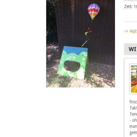
Zeit:
1
-> Hüt
WI
Und wenn mir auch
als Senior die
sportlichen Erfolge
nicht mehr so wichtig
sind, so sind mir doch
die Freunde und
Mitspieler wichtig, vor allen Dingen die,
fri
die mich gelegentlich auch mal gewinnen
Tak
lassen.
Tenn
- o
man
gem