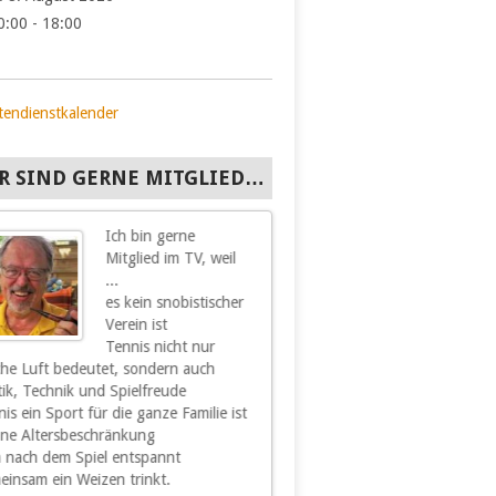
0:00 - 18:00
tendienstkalender
R SIND GERNE MITGLIED…
Ich bin gerne
Ich bin gern
Mitglied im TV, weil
Mitglied im
...
Hohenacker, 
es kein snobistischer
hier all das
Verein ist
finde, was 
Tennis nicht nur
und Freude b
sche Luft bedeutet, sondern auch
Sport und Spiel sowie
tik, Technik und Spielfreude
Geselligkeit und Kameradschaft 
is ein Sport für die ganze Familie ist
unserem Verein sind für
hne Altersbeschränkung
mich ein wesentliches Stück
 nach dem Spiel entspannt
Lebensqualität. Nachdem ich mi
einsam ein Weizen trinkt.
schon vor einiger Zeit vom akti