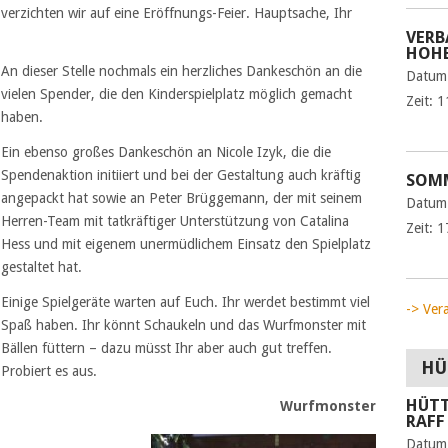
verzichten wir auf eine Eröffnungs-Feier. Hauptsache, Ihr
VERB
HOHE
An dieser Stelle nochmals ein herzliches Dankeschön an die
Datum
vielen Spender, die den Kinderspielplatz möglich gemacht
Zeit:
1
haben.
Ein ebenso großes Dankeschön an Nicole Izyk, die die
Spendenaktion initiiert und bei der Gestaltung auch kräftig
SOMM
angepackt hat sowie an Peter Brüggemann, der mit seinem
Datum
Herren-Team mit tatkräftiger Unterstützung von Catalina
Zeit:
1
Hess und mit eigenem unermüdlichem Einsatz den Spielplatz
gestaltet hat.
Einige Spielgeräte warten auf Euch. Ihr werdet bestimmt viel
-> Ver
Spaß haben. Ihr könnt Schaukeln und das Wurfmonster mit
Bällen füttern – dazu müsst Ihr aber auch gut treffen.
HÜ
Probiert es aus.
HÜTT
Wurfmonster
RAFF
Datum