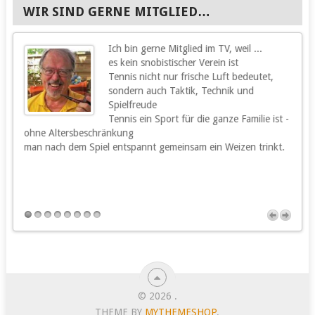
WIR SIND GERNE MITGLIED…
Ich bin gerne Mitglied im TV, weil ...
g
es kein snobistischer Verein ist
Tennis nicht nur frische Luft bedeutet,
sondern auch Taktik, Technik und
Spielfreude
Tennis ein Sport für die ganze Familie ist -
ohne Altersbeschränkung
m
man nach dem Spiel entspannt gemeinsam ein Weizen trinkt.
m
s
h
u
© 2026
.
THEME BY
MYTHEMESHOP
.