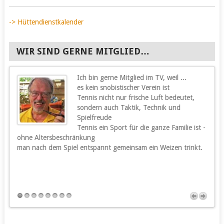
-> Hüttendienstkalender
WIR SIND GERNE MITGLIED…
Ich bin gerne Mitglied im TV, weil ...
g
es kein snobistischer Verein ist
Tennis nicht nur frische Luft bedeutet,
sondern auch Taktik, Technik und
Spielfreude
Tennis ein Sport für die ganze Familie ist -
ohne Altersbeschränkung
m
man nach dem Spiel entspannt gemeinsam ein Weizen trinkt.
m
s
h
u