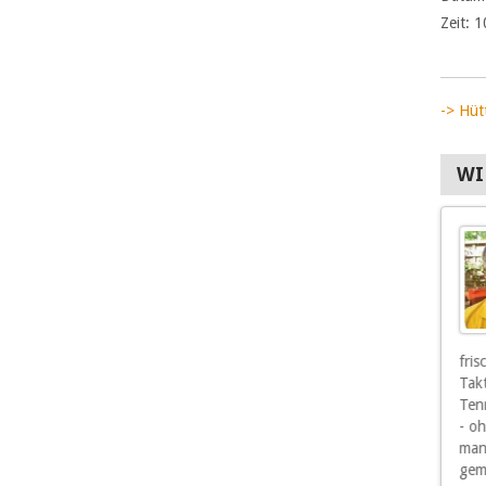
Zeit:
1
-> Hüt
WI
Und wenn mir auch
als Senior die
sportlichen Erfolge
nicht mehr so wichtig
sind, so sind mir doch
die Freunde und
Mitspieler wichtig, vor allen Dingen die,
fri
die mich gelegentlich auch mal gewinnen
Tak
lassen.
Tenn
- o
man
gem