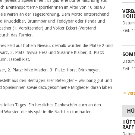
en jeweils 5 SpielerInnen. Es gab eine bunte Mischung aus
ch Breitensportlern/-sportlerinnen im Alter von 10 bis 80
VERB
piele waren an der Tagesordnung. Dem Motto entsprechend
HOHE
 und Knuddelbär, Brummbär und Teddybär oder Panda und
Datum
bacher (1. Vorsitzender) und Volker Eckert (Vorstand
Zeit:
1
durch das Turnier.
nes Feld auf hohem Niveau, deshalb wurden die Plätze 2 und
arz, 2. Platz: Sylvia Hess und Susanne Klaiber, 3. Platz:
SOMM
n, Isabell Rist.
Datum
Zeit:
1
er, 2. Platz: Mike Mladen, 3. Platz: Horst Brinkmeyer.
ellt aus den Beiträgen aller Beteiligter – war bärig gut und
und Spielerinnen sowie dazugekommene Mitglieder daran laben
-> Ver
es tollen Tages. Ein herzliches Dankeschön auch an den
HÜ
 Wurster, die bis spät in die Nacht zu tun hatten.
HÜTT
RAFF
Datum