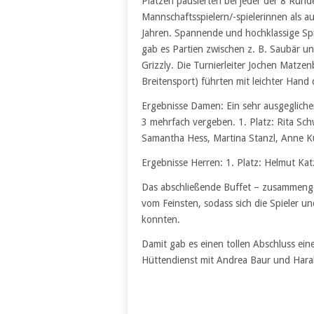
Plätzen pausierten bei jeder der 8 Rund
Mannschaftsspielern/-spielerinnen als au
Jahren. Spannende und hochklassige S
gab es Partien zwischen z. B. Saubär
Grizzly. Die Turnierleiter Jochen Matzen
Breitensport) führten mit leichter Hand 
Ergebnisse Damen: Ein sehr ausgegliche
3 mehrfach vergeben. 1. Platz: Rita Schw
Samantha Hess, Martina Stanzl, Anne Küh
Ergebnisse Herren: 1. Platz: Helmut Katz
Das abschließende Buffet – zusammengest
vom Feinsten, sodass sich die Spieler 
konnten.
Damit gab es einen tollen Abschluss ein
Hüttendienst mit Andrea Baur und Harald