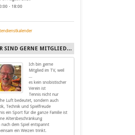
0:00 - 18:00
tendienstkalender
R SIND GERNE MITGLIED…
Ich bin gerne
Ich bin gern
Mitglied im TV, weil
Mitglied im
...
Hohenacker, 
es kein snobistischer
hier all das
Verein ist
finde, was 
Tennis nicht nur
und Freude b
sche Luft bedeutet, sondern auch
Sport und Spiel sowie
tik, Technik und Spielfreude
Geselligkeit und Kameradschaft 
is ein Sport für die ganze Familie ist
unserem Verein sind für
hne Altersbeschränkung
mich ein wesentliches Stück
 nach dem Spiel entspannt
Lebensqualität. Nachdem ich mi
einsam ein Weizen trinkt.
schon vor einiger Zeit vom akti