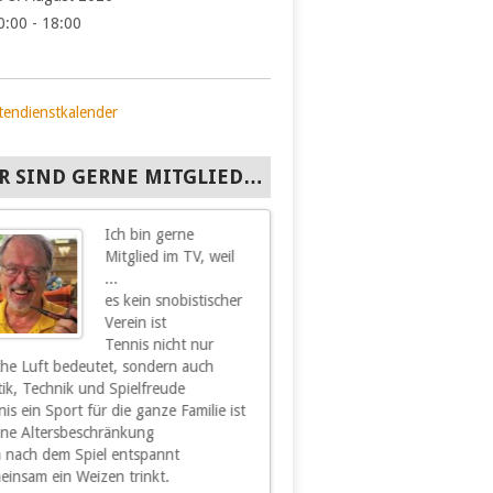
0:00 - 18:00
tendienstkalender
R SIND GERNE MITGLIED…
Ich bin gerne
Ich bin gern
Mitglied im TV, weil
Mitglied im
...
Hohenacker, 
es kein snobistischer
hier all das
Verein ist
finde, was 
Tennis nicht nur
und Freude b
sche Luft bedeutet, sondern auch
Sport und Spiel sowie
tik, Technik und Spielfreude
Geselligkeit und Kameradschaft 
is ein Sport für die ganze Familie ist
unserem Verein sind für
hne Altersbeschränkung
mich ein wesentliches Stück
 nach dem Spiel entspannt
Lebensqualität. Nachdem ich mi
einsam ein Weizen trinkt.
schon vor einiger Zeit vom akti