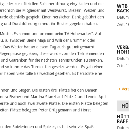
itglieder zur offiziellen Saisoneröffnung eingeladen und die
WTB 
BAC
rsönlich die Mitglieder mit Weißwurst, Brezeln, Weizen und
urde ebenfalls gespielt. Einen herzlichen Dank gebührt den
Datum
ung und Durchführung erneut ihr Bestes gegeben haben.
Zeit:
1
m Motto „Es summt und brummt beim TV Hohenacker“. Auf
u. a. zwischen Biene Maja und Willi der Brummer oder
VERB
r. Das Wetter hat an diesem Tag auch gut mitgemacht.
HOHE
ze Regenpause gegeben, diese wurde von den Teilnehmenden
Datum
 und Getränken für die nächsten Tennisrunden zu stärken.
Zeit:
1
d so konnte das Turnier fortgesetzt werden. Es gab einen
 haben viele tolle Ballwechsel gesehen. Es herrschte eine
-> Ver
innen und Sieger. Die ersten drei Plätze bei den Damen
ndra Fischer und Martina Stanzl auf Platz 2 und Leonie Apel
 erste und auch zwei zweite Plätze. Die ersten Plätze belegten
HÜ
weiten Plätze belegten Peter Brüggemann und Horst
HÜTT
RAFF
enden Spielerinnen und Spieler, es hat sehr viel Spaß
Datum