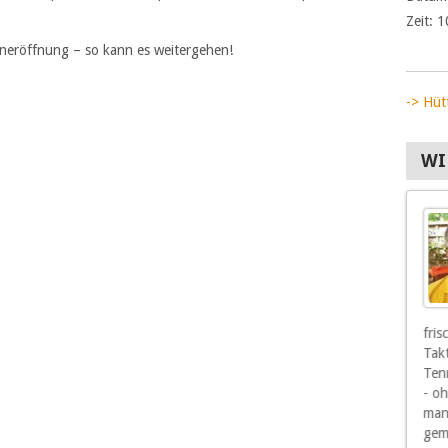
Zeit:
1
oneröffnung – so kann es weitergehen!
-> Hüt
WI
Und wenn mir auch
als Senior die
sportlichen Erfolge
nicht mehr so wichtig
sind, so sind mir doch
die Freunde und
Mitspieler wichtig, vor allen Dingen die,
fri
die mich gelegentlich auch mal gewinnen
Tak
lassen.
Tenn
- o
man
gem