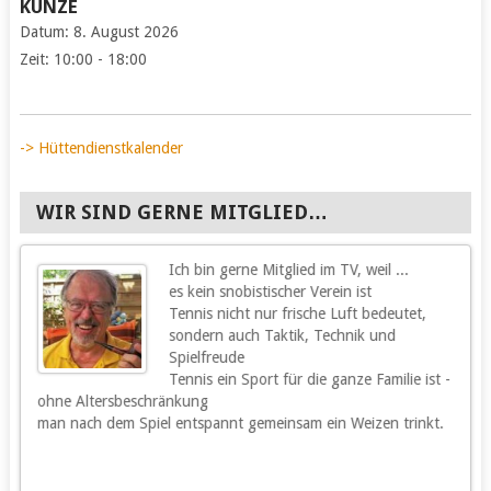
KUNZE
Datum:
8. August 2026
Zeit:
10:00 - 18:00
-> Hüttendienstkalender
WIR SIND GERNE MITGLIED…
Ich bin gerne Mitglied im TV, weil ...
g
es kein snobistischer Verein ist
Tennis nicht nur frische Luft bedeutet,
sondern auch Taktik, Technik und
Spielfreude
Tennis ein Sport für die ganze Familie ist -
ohne Altersbeschränkung
m
man nach dem Spiel entspannt gemeinsam ein Weizen trinkt.
m
s
h
u