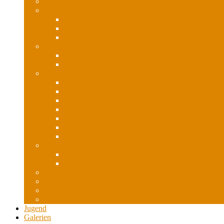
Gesamtspielplan
Jugend
Junioren U12 (keine Teilnahme)
KIDs Cup U12 (keine Teilnahme)
gem. Junioren U15
Aktive
Damen (4er)
Herren (keine Teilnahme)
Senioren
Damen 40-1 (4er)
Damen 40-2 (4er)
Damen 50 (4er)
Damen 60 (4er)
Herren 40-1 (4er)
Herren 40-2 (4er)
Herren 70 (4er)
Hobby
Damen – Hobby (4er)
Herren – Hobby (4er)
Spielberichte
Trainingsplan
Trainer
Sommerturnier
Jugend
Galerien