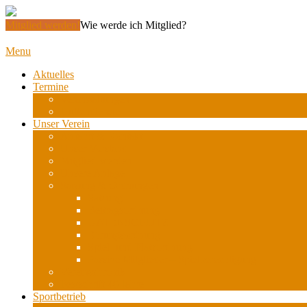
Mitglied werden!
Wie werde ich Mitglied?
Menu
Aktuelles
Termine
Veranstaltungen
Hüttendienste
Unser Verein
Anfahrt & Kontakt
Unser Vorstand
Mitglied werden
Unsere Anlage
Satzung & Ordnungen
Satzung
Beitragsordnung
DATENSCHUTZ
Ehrungsordnung
Spiel- und Platzordnung
Passive Mitglieder – Spielberechtigung
Vereinschronik
Festschrift 40 Jahre
Sportbetrieb