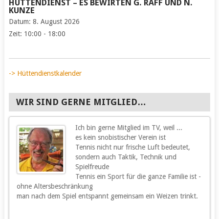
HÜTTENDIENST – ES BEWIRTEN G. RAFF UND N.
KUNZE
Datum:
8. August 2026
Zeit:
10:00 - 18:00
-> Hüttendienstkalender
WIR SIND GERNE MITGLIED…
Ich bin gerne Mitglied im TV, weil ...
g
es kein snobistischer Verein ist
Tennis nicht nur frische Luft bedeutet,
sondern auch Taktik, Technik und
Spielfreude
Tennis ein Sport für die ganze Familie ist -
ohne Altersbeschränkung
m
man nach dem Spiel entspannt gemeinsam ein Weizen trinkt.
m
s
h