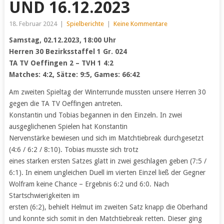
UND 16.12.2023
18. Februar 2024
|
Spielberichte
|
Keine Kommentare
Samstag, 02.12.2023, 18:00 Uhr
Herren 30 Bezirksstaffel 1 Gr. 024
TA TV Oeffingen 2 – TVH 1 4:2
Matches: 4:2, Sätze: 9:5, Games: 66:42
Am zweiten Spieltag der Winterrunde mussten unsere Herren 30
gegen die TA TV Oeffingen antreten.
Konstantin und Tobias begannen in den Einzeln. In zwei
ausgeglichenen Spielen hat Konstantin
Nervenstärke bewiesen und sich im Matchtiebreak durchgesetzt
(4:6 / 6:2 / 8:10). Tobias musste sich trotz
eines starken ersten Satzes glatt in zwei geschlagen geben (7:5 /
6:1). In einem ungleichen Duell im vierten Einzel ließ der Gegner
Wolfram keine Chance – Ergebnis 6:2 und 6:0. Nach
Startschwierigkeiten im
ersten (6:2), behielt Helmut im zweiten Satz knapp die Oberhand
und konnte sich somit in den Matchtiebreak retten. Dieser ging